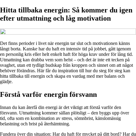
Hitta tillbaka energin: Så kommer du igen
efter utmattning och låg motivation
Det finns perioder i livet när energin tar slut och motivationen känns
långt borta. Kanske har du haft en intensiv tid på jobbet, gått igenom
en personlig kris eller helt enkelt haft för höga krav under för lång tid.
Utmattning kan drabba vem som helst – och det är inte ett tecken på
svaghet, utan ett tydligt budskap från kroppen och sinnet om att något
behöver förändras. Här får du inspiration till hur du steg för steg kan
hitta tillbaka till energin och skapa en vardag med mer balans och
glädje.
Förstå varför energin försvann
Innan du kan återfå din energi är det viktigt att förstå varför den
försvann. Utmattning kommer sällan plötsligt – den byggs upp över
tid, ofta som en kombination av stress, sömnbrist, känslomässig
belastning och brist på återhämtning.
Fundera över din situation: Har du haft för mycket på ditt bord? Har du