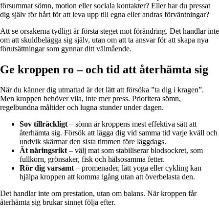
försummat sömn, motion eller sociala kontakter? Eller har du pressat
dig själv för hårt för att leva upp till egna eller andras förväntningar?
Att se orsakerna tydligt är första steget mot förändring. Det handlar inte
om att skuldbelägga sig själv, utan om att ta ansvar för att skapa nya
förutsättningar som gynnar ditt välmående.
Ge kroppen ro – och tid att återhämta sig
När du känner dig utmattad är det lätt att försöka ”ta dig i kragen”.
Men kroppen behöver vila, inte mer press. Prioritera sömn,
regelbundna måltider och lugna stunder under dagen.
Sov tillräckligt
– sömn är kroppens mest effektiva sätt att
återhämta sig. Försök att lägga dig vid samma tid varje kväll och
undvik skärmar den sista timmen före läggdags.
Ät näringsrikt
– välj mat som stabiliserar blodsockret, som
fullkorn, grönsaker, fisk och hälsosamma fetter.
Rör dig varsamt
– promenader, lätt yoga eller cykling kan
hjälpa kroppen att komma igång utan att överbelasta den.
Det handlar inte om prestation, utan om balans. När kroppen får
återhämta sig brukar sinnet följa efter.