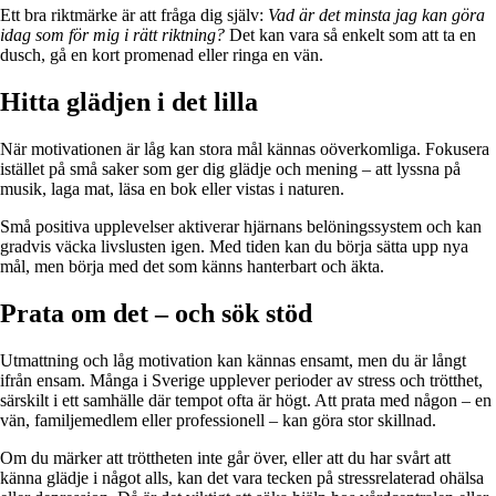
Ett bra riktmärke är att fråga dig själv:
Vad är det minsta jag kan göra
idag som för mig i rätt riktning?
Det kan vara så enkelt som att ta en
dusch, gå en kort promenad eller ringa en vän.
Hitta glädjen i det lilla
När motivationen är låg kan stora mål kännas oöverkomliga. Fokusera
istället på små saker som ger dig glädje och mening – att lyssna på
musik, laga mat, läsa en bok eller vistas i naturen.
Små positiva upplevelser aktiverar hjärnans belöningssystem och kan
gradvis väcka livslusten igen. Med tiden kan du börja sätta upp nya
mål, men börja med det som känns hanterbart och äkta.
Prata om det – och sök stöd
Utmattning och låg motivation kan kännas ensamt, men du är långt
ifrån ensam. Många i Sverige upplever perioder av stress och trötthet,
särskilt i ett samhälle där tempot ofta är högt. Att prata med någon – en
vän, familjemedlem eller professionell – kan göra stor skillnad.
Om du märker att tröttheten inte går över, eller att du har svårt att
känna glädje i något alls, kan det vara tecken på stressrelaterad ohälsa