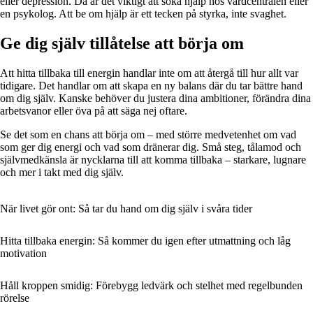
eller depression. Då är det viktigt att söka hjälp hos vårdcentralen eller
en psykolog. Att be om hjälp är ett tecken på styrka, inte svaghet.
Ge dig själv tillåtelse att börja om
Att hitta tillbaka till energin handlar inte om att återgå till hur allt var
tidigare. Det handlar om att skapa en ny balans där du tar bättre hand
om dig själv. Kanske behöver du justera dina ambitioner, förändra dina
arbetsvanor eller öva på att säga nej oftare.
Se det som en chans att börja om – med större medvetenhet om vad
som ger dig energi och vad som dränerar dig. Små steg, tålamod och
självmedkänsla är nycklarna till att komma tillbaka – starkare, lugnare
och mer i takt med dig själv.
När livet gör ont: Så tar du hand om dig själv i svåra tider
Hitta tillbaka energin: Så kommer du igen efter utmattning och låg
motivation
Håll kroppen smidig: Förebygg ledvärk och stelhet med regelbunden
rörelse