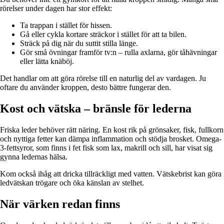
rörelser under dagen har stor effekt:
Ta trappan i stället för hissen.
Gå eller cykla kortare sträckor i stället för att ta bilen.
Sträck på dig när du suttit stilla länge.
Gör små övningar framför tv:n – rulla axlarna, gör tåhävningar
eller lätta knäböj.
Det handlar om att göra rörelse till en naturlig del av vardagen. Ju
oftare du använder kroppen, desto bättre fungerar den.
Kost och vätska – bränsle för lederna
Friska leder behöver rätt näring. En kost rik på grönsaker, fisk, fullkorn
och nyttiga fetter kan dämpa inflammation och stödja brosket. Omega-
3-fettsyror, som finns i fet fisk som lax, makrill och sill, har visat sig
gynna ledernas hälsa.
Kom också ihåg att dricka tillräckligt med vatten. Vätskebrist kan göra
ledvätskan trögare och öka känslan av stelhet.
När värken redan finns