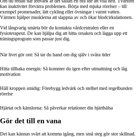
Om du redan har ledvärk är det sällan en bra idé att vila helt. Tvärtom
kan inaktivitet förvärra problemen. Börja med mjuka rörelser – till
exempel promenader, lätt cykling eller övningar i varmt vatten.
Värmen hjälper musklerna att slappna av och ökar blodcirkulationen.
Vid långvarig smärta bör du kontakta vårdcentralen eller en
fysioterapeut. De kan hjälpa dig att hitta orsaken och lägga upp ett
träningsprogram som passar just dig.
När livet gör ont: Så tar du hand om dig själv i svåra tider
Hitta tillbaka energin: Så kommer du igen efter utmattning och låg
motivation
Håll kroppen smidig: Förebygg ledvärk och stelhet med regelbunden
rörelse
Hjärtat och känslorna: Så påverkar relationer din hjärthälsa
Gör det till en vana
Det kan kännas svårt att komma igång, men små steg gör stor skillnad.