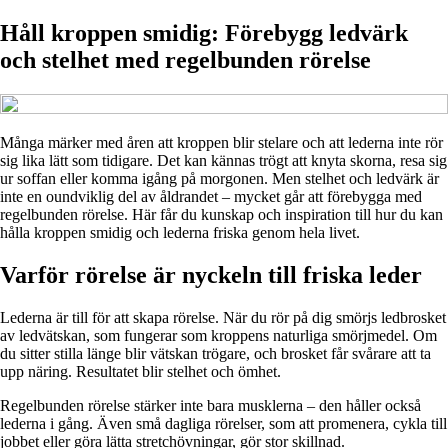
Håll kroppen smidig: Förebygg ledvärk
och stelhet med regelbunden rörelse
Många märker med åren att kroppen blir stelare och att lederna inte rör
sig lika lätt som tidigare. Det kan kännas trögt att knyta skorna, resa sig
ur soffan eller komma igång på morgonen. Men stelhet och ledvärk är
inte en oundviklig del av åldrandet – mycket går att förebygga med
regelbunden rörelse. Här får du kunskap och inspiration till hur du kan
hålla kroppen smidig och lederna friska genom hela livet.
Varför rörelse är nyckeln till friska leder
Lederna är till för att skapa rörelse. När du rör på dig smörjs ledbrosket
av ledvätskan, som fungerar som kroppens naturliga smörjmedel. Om
du sitter stilla länge blir vätskan trögare, och brosket får svårare att ta
upp näring. Resultatet blir stelhet och ömhet.
Regelbunden rörelse stärker inte bara musklerna – den håller också
lederna i gång. Även små dagliga rörelser, som att promenera, cykla till
jobbet eller göra lätta stretchövningar, gör stor skillnad.