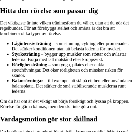
Hitta den rörelse som passar dig
Det viktigaste är inte vilken träningsform du väljer, utan att du gör det
regelbundet. För att förebygga stelhet och smärta är det bra att
kombinera olika typer av rörelse:
Lågintensiv träning
– som simning, cykling eller promenader.
Det stärker konditionen utan att belasta lederna för mycket.
Styrketräning
– bygger upp muskler som stöttar och avlastar
lederna. Börja med lätt motstånd eller kroppsvikt.
Rörlighetsträning
– som yoga, pilates eller enkla
stretchövningar. Det ökar rörligheten och minskar risken för
skador.
Balansövningar
– till exempel att stå på ett ben eller använda en
balansplatta. Det stärker de små stabiliserande musklerna runt
lederna.
Om du har ont är det viktigt att börja försiktigt och lyssna på kroppen.
Rörelse får gärna kännas, men den ska inte göra ont.
Vardagsmotion gör stor skillnad
Du behöver inte ett gymkort för att hålla kroppen smidig. Många små