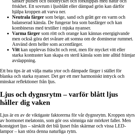
sänker pulsen och blodtrycket och förknippas med natur och
friskhet. Ett sovrum i ljusblått eller dämpad grön kan därför
hjälpa kroppen att varva ner.
Neutrala färger
som beige, sand och grått ger en varm och
balanserad känsla. De fungerar bra som basfärger och kan
kombineras med textilier i mjuka nyanser.
Varma färger
som rött och orange kan kännas energigivande
men också göra det svårare att somna om de dominerar rummet.
Använd dem hellre som accentfärger.
Vitt
kan upplevas fräscht och rent, men för mycket vitt eller
starka kontraster kan skapa en steril känsla som inte alltid främjar
avslappning.
Ett bra tips är att välja matta ytor och dämpade färger i stället för
blanka och starka nyanser. Det ger ett mer harmoniskt intryck och
minskar reflektioner från ljus.
Ljus och dygnsrytm – varför blått ljus
håller dig vaken
Ljus är en av de viktigaste faktorerna för vår dygnsrytm. Kroppen styrs
av hormonet melatonin, som gör oss sömniga när mörkret faller. Men
konstgjort ljus – särskilt det blå ljuset från skärmar och vissa LED-
lampor – kan störa denna naturliga rytm.