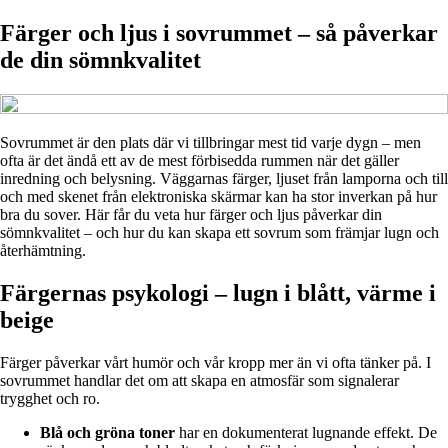
Färger och ljus i sovrummet – så påverkar
de din sömnkvalitet
Sovrummet är den plats där vi tillbringar mest tid varje dygn – men
ofta är det ändå ett av de mest förbisedda rummen när det gäller
inredning och belysning. Väggarnas färger, ljuset från lamporna och till
och med skenet från elektroniska skärmar kan ha stor inverkan på hur
bra du sover. Här får du veta hur färger och ljus påverkar din
sömnkvalitet – och hur du kan skapa ett sovrum som främjar lugn och
återhämtning.
Färgernas psykologi – lugn i blått, värme i
beige
Färger påverkar vårt humör och vår kropp mer än vi ofta tänker på. I
sovrummet handlar det om att skapa en atmosfär som signalerar
trygghet och ro.
Blå och gröna toner
har en dokumenterat lugnande effekt. De