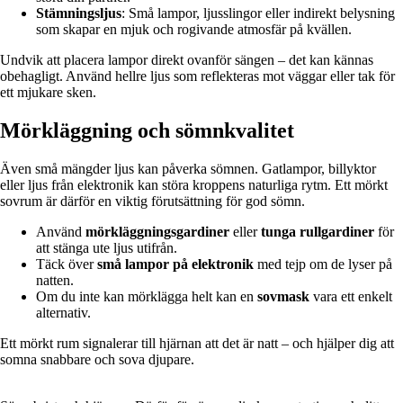
Stämningsljus
: Små lampor, ljusslingor eller indirekt belysning
som skapar en mjuk och rogivande atmosfär på kvällen.
Undvik att placera lampor direkt ovanför sängen – det kan kännas
obehagligt. Använd hellre ljus som reflekteras mot väggar eller tak för
ett mjukare sken.
Mörkläggning och sömnkvalitet
Även små mängder ljus kan påverka sömnen. Gatlampor, billyktor
eller ljus från elektronik kan störa kroppens naturliga rytm. Ett mörkt
sovrum är därför en viktig förutsättning för god sömn.
Använd
mörkläggningsgardiner
eller
tunga rullgardiner
för
att stänga ute ljus utifrån.
Täck över
små lampor på elektronik
med tejp om de lyser på
natten.
Om du inte kan mörklägga helt kan en
sovmask
vara ett enkelt
alternativ.
Ett mörkt rum signalerar till hjärnan att det är natt – och hjälper dig att
somna snabbare och sova djupare.