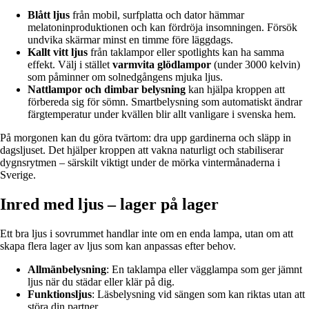
Blått ljus
från mobil, surfplatta och dator hämmar
melatoninproduktionen och kan fördröja insomningen. Försök
undvika skärmar minst en timme före läggdags.
Kallt vitt ljus
från taklampor eller spotlights kan ha samma
effekt. Välj i stället
varmvita glödlampor
(under 3000 kelvin)
som påminner om solnedgångens mjuka ljus.
Nattlampor och dimbar belysning
kan hjälpa kroppen att
förbereda sig för sömn. Smartbelysning som automatiskt ändrar
färgtemperatur under kvällen blir allt vanligare i svenska hem.
På morgonen kan du göra tvärtom: dra upp gardinerna och släpp in
dagsljuset. Det hjälper kroppen att vakna naturligt och stabiliserar
dygnsrytmen – särskilt viktigt under de mörka vintermånaderna i
Sverige.
Inred med ljus – lager på lager
Ett bra ljus i sovrummet handlar inte om en enda lampa, utan om att
skapa flera lager av ljus som kan anpassas efter behov.
Allmänbelysning
: En taklampa eller vägglampa som ger jämnt
ljus när du städar eller klär på dig.
Funktionsljus
: Läsbelysning vid sängen som kan riktas utan att
störa din partner.