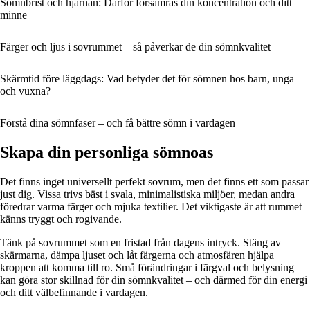
Sömnbrist och hjärnan: Därför försämras din koncentration och ditt
minne
Färger och ljus i sovrummet – så påverkar de din sömnkvalitet
Skärmtid före läggdags: Vad betyder det för sömnen hos barn, unga
och vuxna?
Förstå dina sömnfaser – och få bättre sömn i vardagen
Skapa din personliga sömnoas
Det finns inget universellt perfekt sovrum, men det finns ett som passar
just dig. Vissa trivs bäst i svala, minimalistiska miljöer, medan andra
föredrar varma färger och mjuka textilier. Det viktigaste är att rummet
känns tryggt och rogivande.
Tänk på sovrummet som en fristad från dagens intryck. Stäng av
skärmarna, dämpa ljuset och låt färgerna och atmosfären hjälpa
kroppen att komma till ro. Små förändringar i färgval och belysning
kan göra stor skillnad för din sömnkvalitet – och därmed för din energi
och ditt välbefinnande i vardagen.