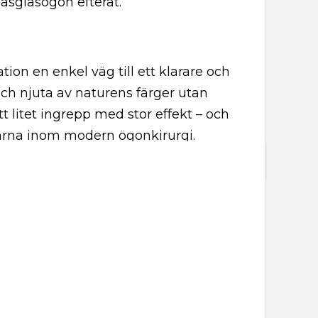
läsglasögon efteråt.
tion en enkel väg till ett klarare och
 och njuta av naturens färger utan
tt litet ingrepp med stor effekt – och
ngarna inom modern ögonkirurgi.