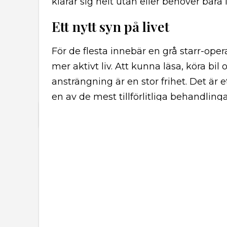
klarar sig helt utan eller behöver bara 
Ett nytt syn på livet
För de flesta innebär en grå starr-opera
mer aktivt liv. Att kunna läsa, köra bil
ansträngning är en stor frihet. Det är e
en av de mest tillförlitliga behandli