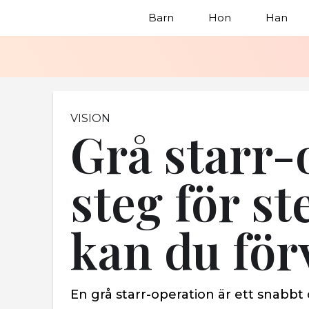
Barn
Hon
Han
VISION
Grå starr-
steg för st
kan du för
En grå starr-operation är ett snabbt