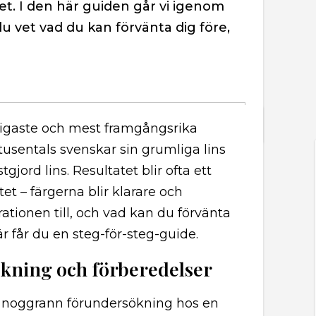
tet. I den här guiden går vi igenom
du vet vad du kan förvänta dig före,
nligaste och mest framgångsrika
otusentals svenskar sin grumliga lins
jord lins. Resultatet blir ofta ett
tet – färgerna blir klarare och
tionen till, och vad kan du förvänta
r får du en steg-för-steg-guide.
kning och förberedelser
 noggrann förundersökning hos en