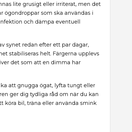
s lite grusigt eller irriterat, men det
år ögondroppar som ska användas i
 infektion och dämpa eventuell
av synet redan efter ett par dagar,
et stabiliseras helt. Färgerna upplevs
river det som att en dimma har
a att gnugga ögat, lyfta tungt eller
en ger dig tydliga råd om när du kan
tt köra bil, träna eller använda smink