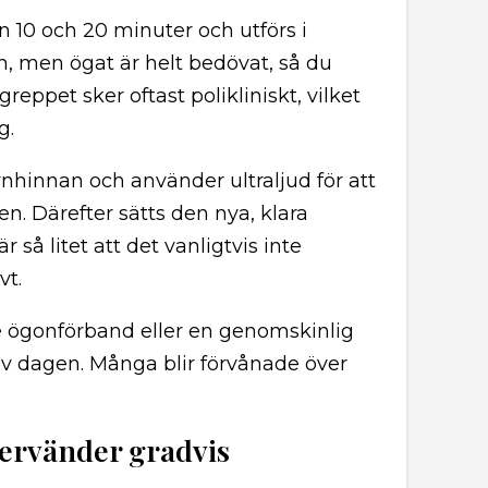
n 10 och 20 minuter och utförs i
n, men ögat är helt bedövat, så du
greppet sker oftast polikliniskt, vilket
g.
ornhinnan och använder ultraljud för att
n. Därefter sätts den nya, klara
 så litet att det vanligtvis inte
vt.
e ögonförband eller en genomskinlig
av dagen. Många blir förvånade över
tervänder gradvis