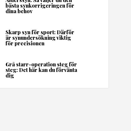
Ålderssyn: Så väljer du den
bästa synkorrigeringen för
dina behov
Skarp syn för sport: Därför
är synundersökning viktig
för precisionen
Grå starr-operation steg för
steg: Det här kan du förvänta
dig