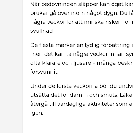
När bedövningen släpper kan ögat känna
brukar gå över inom något dygn. Du f
några veckor för att minska risken för
svullnad.
De flesta märker en tydlig förbättring 
men det kan ta några veckor innan syn
ofta klarare och ljusare – många besk
försvunnit.
Under de första veckorna bör du undvik
utsätta det för damm och smuts. Läkar
återgå till vardagliga aktiviteter som a
igen.