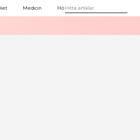
iet
Medicin
Hörsel