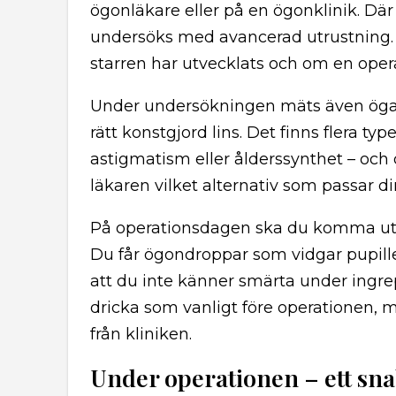
ögonläkare eller på en ögonklinik. Där
undersöks med avancerad utrustning.
starren har utvecklats och om en opera
Under undersökningen mäts även ögats
rätt konstgjord lins. Det finns flera typ
astigmatism eller ålderssynthet – oc
läkaren vilket alternativ som passar d
På operationsdagen ska du komma uta
Du får ögondroppar som vidgar pupill
att du inte känner smärta under ingrepp
dricka som vanligt före operationen, me
från kliniken.
Under operationen – ett sn