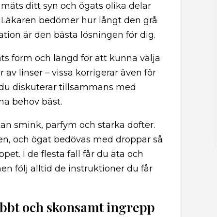
 mäts ditt syn och ögats olika delar
 Läkaren bedömer hur långt den grå
tion är den bästa lösningen för dig.
 form och längd för att kunna välja
er av linser – vissa korrigerar även för
h du diskuterar tillsammans med
ina behov bäst.
n smink, parfym och starka dofter.
en, och ögat bedövas med droppar så
et. I de flesta fall får du äta och
n följ alltid de instruktioner du får
abbt och skonsamt ingrepp