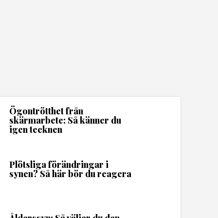
Ögontrötthet från
skärmarbete: Så känner du
igen tecknen
Plötsliga förändringar i
synen? Så här bör du reagera