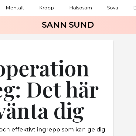
Mentalt
Kropp
Hälsosam
Sova
D
SANN SUND
operation
eg: Det här
vänta dig
 och effektivt ingrepp som kan ge dig