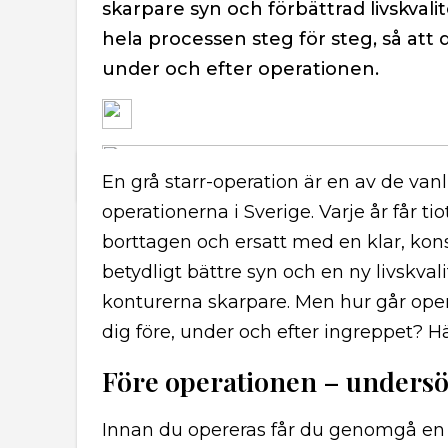
skarpare syn och förbättrad livskvali
hela processen steg för steg, så att 
under och efter operationen.
En grå starr-operation är en av de va
operationerna i Sverige. Varje år får ti
borttagen och ersatt med en klar, konstg
betydligt bättre syn och en ny livskvali
konturerna skarpare. Men hur går opera
dig före, under och efter ingreppet? Hä
Före operationen – undersö
Innan du opereras får du genomgå en