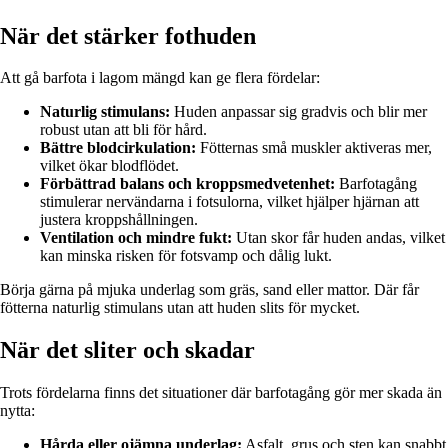
När det stärker fothuden
Att gå barfota i lagom mängd kan ge flera fördelar:
Naturlig stimulans:
Huden anpassar sig gradvis och blir mer
robust utan att bli för hård.
Bättre blodcirkulation:
Fötternas små muskler aktiveras mer,
vilket ökar blodflödet.
Förbättrad balans och kroppsmedvetenhet:
Barfotagång
stimulerar nervändarna i fotsulorna, vilket hjälper hjärnan att
justera kroppshållningen.
Ventilation och mindre fukt:
Utan skor får huden andas, vilket
kan minska risken för fotsvamp och dålig lukt.
Börja gärna på mjuka underlag som gräs, sand eller mattor. Där får
fötterna naturlig stimulans utan att huden slits för mycket.
När det sliter och skadar
Trots fördelarna finns det situationer där barfotagång gör mer skada än
nytta:
Hårda eller ojämna underlag:
Asfalt, grus och sten kan snabbt