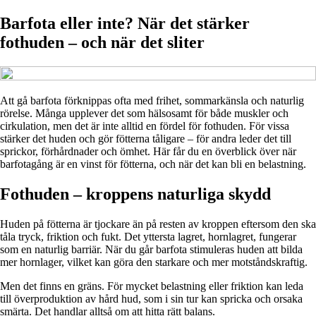
Barfota eller inte? När det stärker
fothuden – och när det sliter
Att gå barfota förknippas ofta med frihet, sommarkänsla och naturlig
rörelse. Många upplever det som hälsosamt för både muskler och
cirkulation, men det är inte alltid en fördel för fothuden. För vissa
stärker det huden och gör fötterna tåligare – för andra leder det till
sprickor, förhårdnader och ömhet. Här får du en överblick över när
barfotagång är en vinst för fötterna, och när det kan bli en belastning.
Fothuden – kroppens naturliga skydd
Huden på fötterna är tjockare än på resten av kroppen eftersom den ska
tåla tryck, friktion och fukt. Det yttersta lagret, hornlagret, fungerar
som en naturlig barriär. När du går barfota stimuleras huden att bilda
mer hornlager, vilket kan göra den starkare och mer motståndskraftig.
Men det finns en gräns. För mycket belastning eller friktion kan leda
till överproduktion av hård hud, som i sin tur kan spricka och orsaka
smärta. Det handlar alltså om att hitta rätt balans.