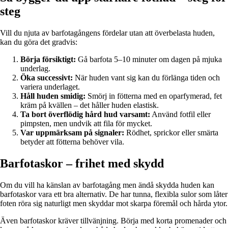
steg
Vill du njuta av barfotagångens fördelar utan att överbelasta huden,
kan du göra det gradvis:
Börja försiktigt:
Gå barfota 5–10 minuter om dagen på mjuka
underlag.
Öka successivt:
När huden vant sig kan du förlänga tiden och
variera underlaget.
Håll huden smidig:
Smörj in fötterna med en oparfymerad, fet
kräm på kvällen – det håller huden elastisk.
Ta bort överflödig hård hud varsamt:
Använd fotfil eller
pimpsten, men undvik att fila för mycket.
Var uppmärksam på signaler:
Rödhet, sprickor eller smärta
betyder att fötterna behöver vila.
Barfotaskor – frihet med skydd
Om du vill ha känslan av barfotagång men ändå skydda huden kan
barfotaskor vara ett bra alternativ. De har tunna, flexibla sulor som låter
foten röra sig naturligt men skyddar mot skarpa föremål och hårda ytor.
Även barfotaskor kräver tillvänjning. Börja med korta promenader och