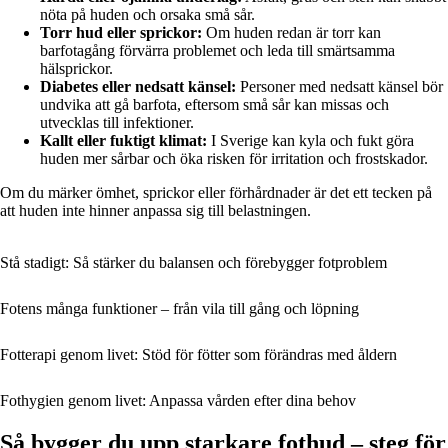
nöta på huden och orsaka små sår.
Torr hud eller sprickor:
Om huden redan är torr kan
barfotagång förvärra problemet och leda till smärtsamma
hälsprickor.
Diabetes eller nedsatt känsel:
Personer med nedsatt känsel bör
undvika att gå barfota, eftersom små sår kan missas och
utvecklas till infektioner.
Kallt eller fuktigt klimat:
I Sverige kan kyla och fukt göra
huden mer sårbar och öka risken för irritation och frostskador.
Om du märker ömhet, sprickor eller förhårdnader är det ett tecken på
att huden inte hinner anpassa sig till belastningen.
Stå stadigt: Så stärker du balansen och förebygger fotproblem
Fotens många funktioner – från vila till gång och löpning
Fotterapi genom livet: Stöd för fötter som förändras med åldern
Fothygien genom livet: Anpassa vården efter dina behov
Så bygger du upp starkare fothud – steg för