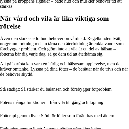
lyssna på kroppens signaler – både hud och muskler behöver tid att
stärkas.
När vård och vila är lika viktiga som
rörelse
Även den starkaste fothud behöver omvårdnad. Regelbunden tvätt,
noggrann torkning mellan tårna och återfuktning är enkla vanor som
förebygger problem. Och glöm inte att vila är en del av hälsan –
fötterna bär dig varje dag, så ge dem tid att återhämta sig.
Att gå barfota kan vara en härlig och hälsosam upplevelse, men det
kräver omtanke. Lyssna på dina fötter – de berättar när de trivs och när
de behöver skydd.
Stå stadigt: Så stärker du balansen och förebygger fotproblem
Fotens många funktioner – från vila till gång och löpning
Fotterapi genom livet: Stöd för fötter som förändras med åldern
Fothygien genom livet: Anpassa vården efter dina behov